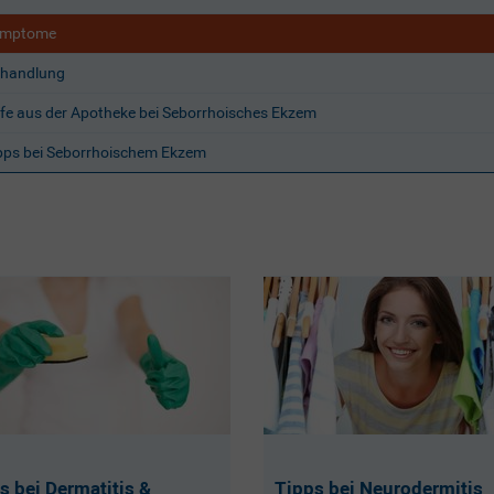
ymptome
handlung
lfe aus der Apotheke bei Seborrhoisches Ekzem
pps bei Seborrhoischem Ekzem
s bei Dermatitis &
Tipps bei Neurodermitis