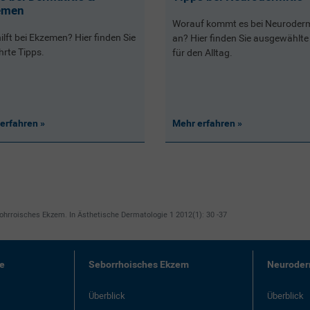
emen
Worauf kommt es bei Neuroderm
ilft bei Ekzemen? Hier finden Sie
an? Hier finden Sie ausgewählte
rte Tipps.
für den Alltag.
erfahren
Mehr erfahren
bohrroisches Ekzem. In Ästhetische Dermatologie 1 2012(1): 30 -37
me
Seborrhoisches Ekzem
Neuroder
Überblick
Überblick