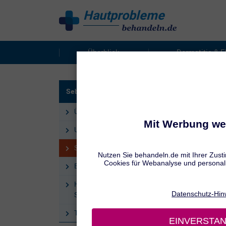
Hautprobleme
behandeln
Überblick
Dermatitis & 
ERSCH
Seborrhoisches Ekzem
Se
Überblick
Ursachen
Symptome
Behandlung
Hilfe aus der Apotheke bei
Seborrhoisches Ekzem
Tipps bei Seborrhoischem Ekzem