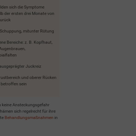
ilden sich die Symptome
lb der ersten drei Monate von
zurück
 Schuppung, mitunter Rötung
ene Bereiche: z. B. Kopfhaut,
 Augenbrauen,
ialfalten
ausgeprägter Juckreiz
ustbereich und oberer Rücken
betroffen sein
h keine Ansteckungsgefahr
chämen sich regelrecht für ihre
ete
Behandlungsmaßnahmen
in