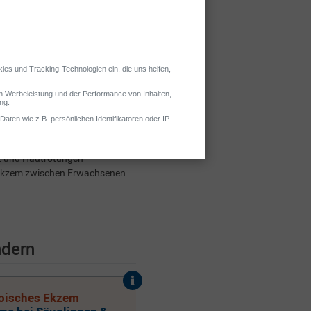
he Schuppen, die sich z. B. auf
iz und Hautrötungen
m Ekzem zwischen Erwachsenen
ndern
oisches Ekzem