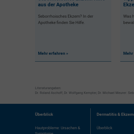
aus der Apotheke
Ekz
Seborrhoisches Ekzem? In der
Was h
Apotheke finden Sie Hilfe.
bewäh
Mehr erfahren
Mehr 
Literaturangaben:
Dr. Roland Aschoff, Dr. Wolfgang Kempter, Dr. Michael Meurer: Se
Überblick
Dermatitis & Ekze
Hautprobleme: Ursachen &
Überblick
Symptome