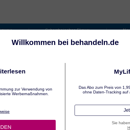
Ekzeme
Seborrhoisches Ekzem
Neu
EINUNGSBILD
borrhoisches Ekzem: Symptome