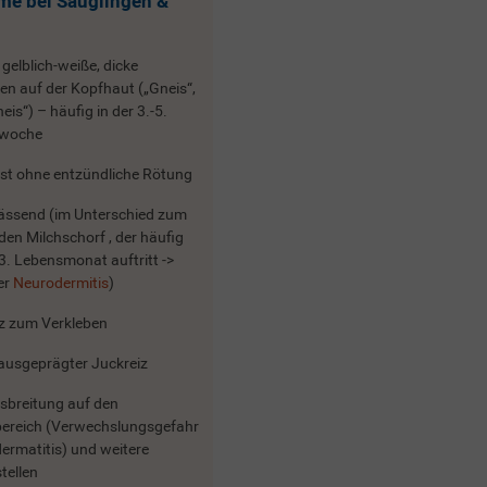
e bei Säuglingen &
 gelblich-weiße, dicke
n auf der Kopfhaut („Gneis“,
eis“) – häufig in der 3.-5.
swoche
st ohne entzündliche Rötung
ässend (im Unterschied zum
en Milchschorf , der häufig
 3. Lebensmonat auftritt ->
er
Neurodermitis
)
z zum Verkleben
ausgeprägter Juckreiz
sbreitung auf den
bereich (Verwechslungsgefahr
ermatitis) und weitere
tellen