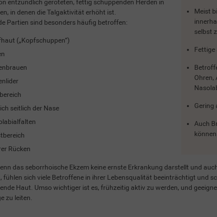
n entzündlich geröteten, fettig schuppenden Herden in
Meist b
en, in denen die Talgaktivität erhöht ist.
innerha
e Partien sind besonders häufig betroffen:
selbst 
haut („Kopfschuppen“)
Fettige
en
enbrauen
Betroff
Ohren,
nlider
Nasolab
bereich
Gering 
ich seitlich der Nase
labialfalten
Auch Br
können 
tbereich
er Rücken
nn das seborrhoische Ekzem keine ernste Erkrankung darstellt und auc
, fühlen sich viele Betroffene in ihrer Lebensqualität beeinträchtigt und s
nde Haut. Umso wichtiger ist es, frühzeitig aktiv zu werden, und geeign
e zu leiten.