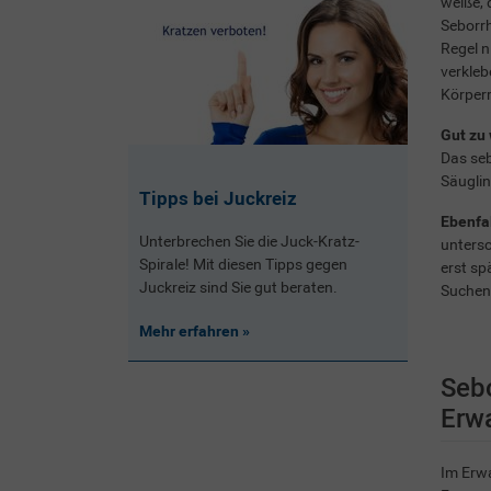
weiße, 
Seborrh
Regel n
verkleb
Körperr
Gut zu 
Das seb
Säuglin
Tipps bei Juckreiz
Ebenfal
Unterbrechen Sie die Juck-Kratz-
untersc
Spirale! Mit diesen Tipps gegen
erst sp
Juckreiz sind Sie gut beraten.
Suchen 
Mehr erfahren
Seb
Erw
Im Erwa