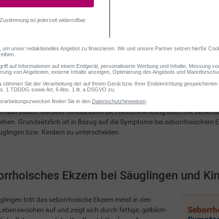
es Symptom des seborrhoischen Ekzems sind fettige, weißliche bis gelblic
fhaut bilden. Darüber hinaus kann die Hauterkrankung auch mit Juckre
gehen. Grundsätzlich ist in Bezug auf die Symptome bei seborrhoische
glingen bzw. Kindern zu unterscheiden.
orrhoisches Ekzem bei Säuglingen und Ki
glingen tritt das seborrhoische Ekzem meist in den
Seborrh
Lebenswochen auf und zeigt sich durch fettige, gelblich-