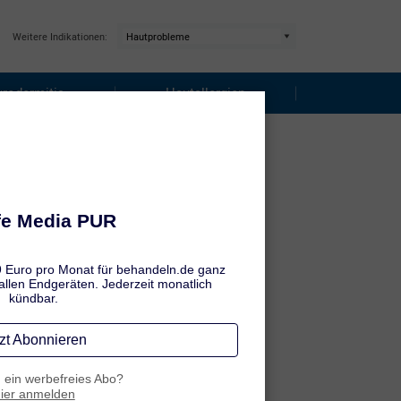
Weitere Indikationen:
rodermitis
Hautallergien