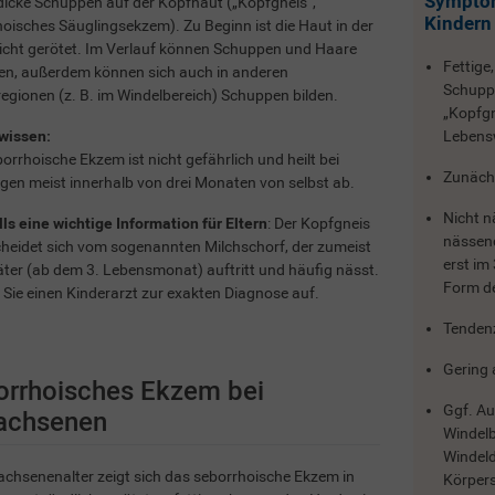
Symptom
dicke Schuppen auf der Kopfhaut („Kopfgneis“,
Kindern
oisches Säuglingsekzem). Zu Beginn ist die Haut in der
icht gerötet. Im Verlauf können Schuppen und Haare
Fettige,
en, außerdem können sich auch in anderen
Schuppe
egionen (z. B. im Windelbereich) Schuppen bilden.
„Kopfgn
wissen:
Leben
orrhoische Ekzem ist nicht gefährlich und heilt bei
Zunäch
gen meist innerhalb von drei Monaten von selbst ab.
Nicht n
ls eine wichtige Information für Eltern
: Der Kopfgneis
nässend
heidet sich vom sogenannten Milchschorf, der zumeist
erst im
äter (ab dem 3. Lebensmonat) auftritt und häufig nässt.
Form d
Sie einen Kinderarzt zur exakten Diagnose auf.
Tenden
Gering 
orrhoisches Ekzem bei
Ggf. Au
achsenen
Windel
Windeld
chsenenalter zeigt sich das seborrhoische Ekzem in
Körpers