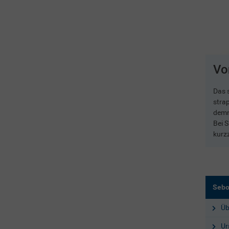
4 / 4
Vo
sich das seborrhoische Ekzem häufig. Experten raten daher,
Das s
t in der Sonne und an der frischen Luft aufzuhalten. Natürlich
stra
 Umgangs mit der UV-Strahlung (Sonnencreme, keine direkte
demn
sichtigt werden.
Bei 
kurz
Sebo
Üb
Ur