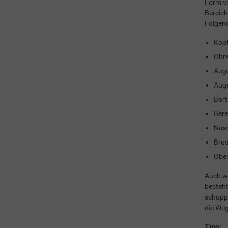
Form vo
Bereich
Folgend
Kopf
Ohr
Aug
Auge
Bart
Bere
Naso
Brus
Ober
Auch we
besteht
schuppe
die Weg
Tipp: