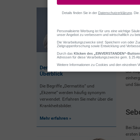
Typisch
Dermatitis & Ekzeme:
der Kop
Überblick
einher
und Säu
Die Begriffe „Dermatitis“ und
„Ekzeme“ werden häufig synonym
verwendet. Erfahren Sie mehr über die
Krankheitsbilder.
Seb
Mehr erfahren
Bei Säu
ersten 